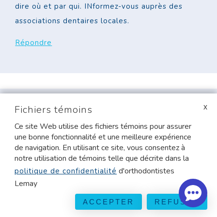
dire où et par qui. INformez-vous auprès des
associations dentaires locales.
Répondre
Fichiers témoins
MARC D
DIT :
2015/10/13 À 18 H 05 MIN
Ce site Web utilise des fichiers témoins pour assurer
une bonne fonctionnalité et une meilleure expérience
Qui consulter en premier?
de navigation. En utilisant ce site, vous consentez à
Ma fille a besoin de recevoir de l’aide dentaire.
notre utilisation de témoins telle que décrite dans la
Elle a toujours mal aux dents. Ça devient
d'orthodontistes
politique de confidentialité
Lemay
vraiment difficile pour elle et je veux l’aider. Je
voulais seulement savoir s’il faut aller voir un
ACCEPTER
REFUSER
dentiste, un orthodontiste, ou bien un