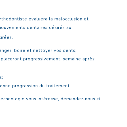
orthodontiste évaluera la malocclusion et
s mouvements dentaires désirés au
sirées.
nger, boire et nettoyer vos dents;
déplaceront progressivement, semaine après
s;
bonne progression du traitement.
 technologie vous intéresse, demandez-nous si