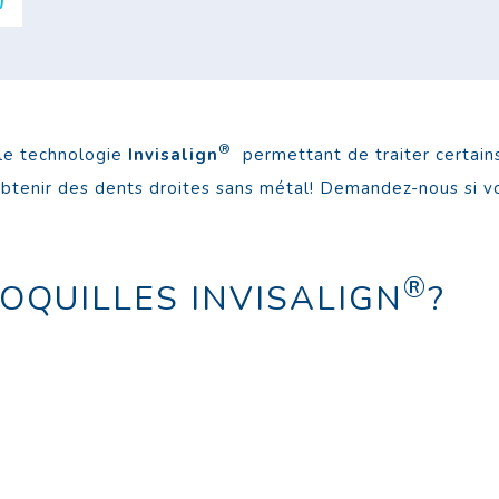
)
®
lle technologie
Invisalign
permettant de traiter certain
’obtenir des dents droites sans métal! Demandez-nous si v
®
COQUILLES INVISALIGN
?