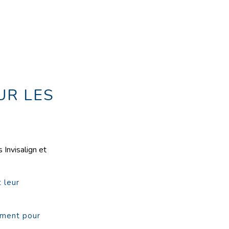
UR LES
 Invisalign et
 leur
ement pour