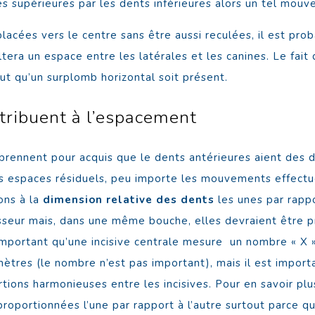
 supérieures par les dents inférieures alors un tel mouve
placées vers le centre sans être aussi reculées, il est p
ltera un espace entre les latérales et les canines. Le fait
faut qu’un surplomb horizontal soit présent.
tribuent à l’espacement
prennent pour acquis que le dents antérieures aient des
r des espaces résiduels, peu importe les mouvements effectu
rons à la
dimension relative des dents
les unes par rappo
sseur mais, dans une même bouche, elles devraient être p
s important qu’une incisive centrale mesure un nombre « X 
mètres (le nombre n’est pas important), mais il est import
rtions harmonieuses entre les incisives. Pour en savoir pl
proportionnées l’une par rapport à l’autre surtout parce q