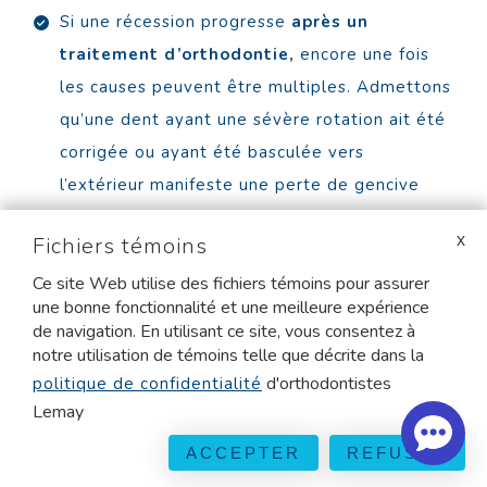
Si une récession progresse
après un
traitement d’orthodontie,
encore une fois
les causes peuvent être multiples. Admettons
qu’une dent ayant une sévère rotation ait été
corrigée ou ayant été basculée vers
l’extérieur manifeste une perte de gencive
pendant l’orthodontie, on alors pourrait relier
Fichiers témoins
la récession aux corrections effectuées mais
Ce site Web utilise des fichiers témoins pour assurer
ce genre de récession cesse habituellement
une bonne fonctionnalité et une meilleure expérience
lorsque les déplacement de dents sont
de navigation. En utilisant ce site, vous consentez à
terminés à la fin du traitement d’orthodontie.
notre utilisation de témoins telle que décrite dans la
Si la récession continue de progresser on peut
d'orthodontistes
politique de confidentialité
Lemay
la plupart du temps associer ce problème à la
présence d’inflammation et une technique
ACCEPTER
REFUSER
d’hygiène buccodentaire inadéquate.