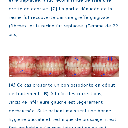
être déplacée, il fut recommandé de faire une
greffe de gencive.
(C)
La partie dénudée de la
racine fut recouverte par une greffe gingivale
(flèches) et la racine fut replacée. (Femme de 22
ans)
(A)
Ce cas présente un bon parodonte en début
de traitement.
(B)
À la fin des corrections,
l’incisive inférieure gauche est légèrement
déchaussée. Si le patient maintient une bonne
hygiène buccale et technique de brossage, il est
fort probable qu’aucune intervention ne soit