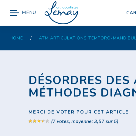
MENU
CAR
HOME
/
ATM ARTICULATIONS TEMPORO-MANDIBUL
DÉSORDRES DES A
MÉTHODES DIAGN
MERCI DE VOTER POUR CET ARTICLE
(
7
votes, moyenne:
3,57
sur 5)