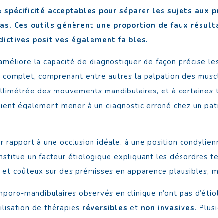
e spécificité acceptables pour séparer les sujets aux
as. Ces outils génèrent une proportion de faux résulta
dictives positives également faibles.
méliore la capacité de diagnostiquer de façon précise l
 complet, comprenant entre autres la palpation des muscles
illimétrée des mouvements mandibulaires, et à certaines t
ent également mener à un diagnostic erroné chez un pati
 rapport à une occlusion idéale, à une position condylien
nstitue un facteur étiologique expliquant les désordres 
s et coûteux sur des prémisses en apparence plausibles, m
poro-mandibulaires observés en clinique n’ont pas d’étiol
ilisation de thérapies
réversibles
et
non invasives
. Plus