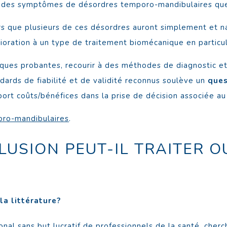
t des symptômes de désordres temporo-mandibulaires que 
s que plusieurs de ces désordres auront simplement et n
ioration à un type de traitement biomécanique en particul
fiques probantes, recourir à des méthodes de diagnostic 
dards de fiabilité et de validité reconnus soulève un
ques
rt coûts/bénéfices dans la prise de décision associée au 
oro-mandibulaires
.
LUSION PEUT-IL TRAITER O
la littérature?
onal sans but lucratif de professionnels de la santé, che