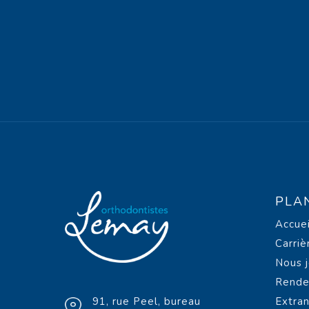
PLA
Accuei
Carriè
Nous j
Rende
91, rue Peel, bureau
Extra