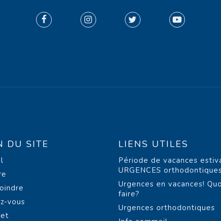
N DU SITE
LIENS UTILES
l
Période de vacances estiv
URGENCES orthodontique
re
Urgences en vacances! Quo
oindre
faire?
z-vous
Urgences orthodontiques
net