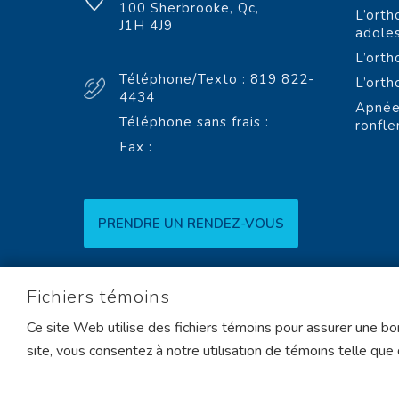
100 Sherbrooke, Qc,
L’orth
J1H 4J9
adole
L’orth
Téléphone/Texto : 819 822-
L’orth
4434
Apnée
Téléphone sans frais :
ronfl
Fax :
PRENDRE UN RENDEZ-VOUS
Fichiers témoins
Ce site Web utilise des fichiers témoins pour assurer une bon
site, vous consentez à notre utilisation de témoins telle que
Orthodontistes Lemay,
Sherbrooke © 2008 - 2019
|