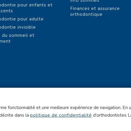
Info sommeil
odontie pour enfants et
Finances et assurance
scents
orthodontique
odontie pour adulte
odontie invisible
 du sommeil et
ement
ne fonctionnalité et une meilleure expérience de navigation. En ut
 décrite dans la
d'orthodontistes 
politique de confidentialité
Politique de confidentialité