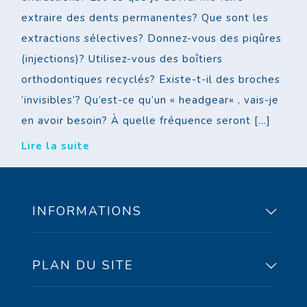
extraire des dents permanentes? Que sont les
extractions sélectives? Donnez-vous des piqûres
(injections)? Utilisez-vous des boîtiers
orthodontiques recyclés? Existe-t-il des broches
‘invisibles‘? Qu’est-ce qu’un « headgear« , vais-je
en avoir besoin? À quelle fréquence seront […]
Lire la suite
INFORMATIONS
PLAN DU SITE
91, rue Peel, bureau
100 Sherbrooke, Qc,
Accueil
J1H 4J9