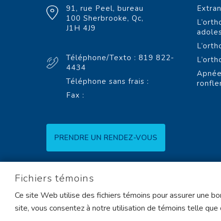
91, rue Peel, bureau
Extra
100 Sherbrooke, Qc,
L’orth
J1H 4J9
adole
L’orth
Téléphone/Texto : 819 822-
L’orth
4434
Apnée
Téléphone sans frais :
ronfl
Fax :
PRENDRE UN RENDEZ-VOUS
Fichiers témoins
Ce site Web utilise des fichiers témoins pour assurer une bon
site, vous consentez à notre utilisation de témoins telle que
Orthodontistes Lemay,
Sherbrooke © 2008 - 2019
|