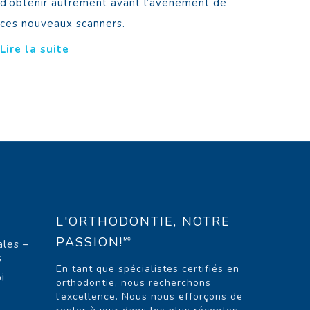
d’obtenir autrement avant l’avènement de
ces nouveaux scanners.
Lire la suite
L'ORTHODONTIE, NOTRE
PASSION!🅪
ales –
s
En tant que spécialistes certifiés en
i
orthodontie, nous recherchons
l’excellence. Nous nous efforçons de