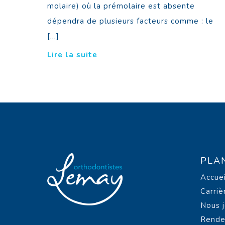
molaire) où la prémolaire est absente
dépendra de plusieurs facteurs comme : le
[…]
Lire la suite
PLA
Accuei
Carriè
Nous j
Rende