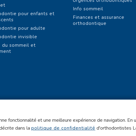
Urgences orthodontiques
net
Info sommeil
odontie pour enfants et
Finances et assurance
scents
orthodontique
odontie pour adulte
odontie invisible
 du sommeil et
ement
ne fonctionnalité et une meilleure expérience de navigation. En ut
 décrite dans la
d'orthodontistes 
politique de confidentialité
Politique de confidentialité