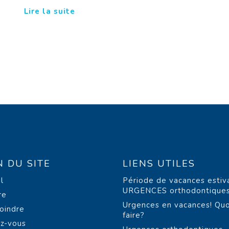
Lire la suite
N DU SITE
LIENS UTILES
l
Période de vacances estiv
URGENCES orthodontique
re
Urgences en vacances! Quo
oindre
faire?
z-vous