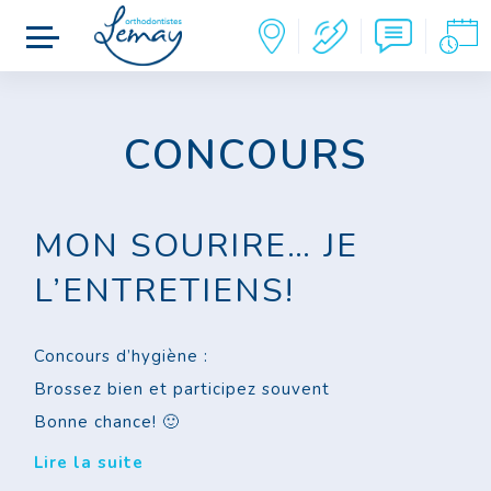
F.A.Q.
À PROPOS
EXTRANET
CONCOURS
CARRIÈRE
NOUS JOINDRE
EN
MON SOURIRE… JE
L’ENTRETIENS!
Concours d’hygiène :
Brossez bien et participez souvent
Bonne chance! 🙂
Lire la suite